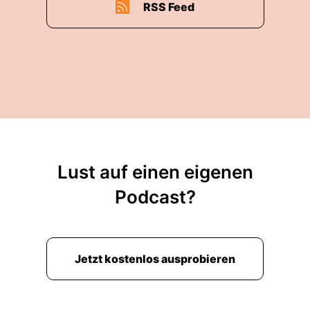
RSS Feed
00:02:19: insofern Ist das Ausscheiden noch gar
nicht mal so unverdient, auch wenn Deutschland
beibezitz hatte?
00:02:25: Tausendmal mehr Pässe sich
zugepasst hat.
00:02:28: Aber es waren eben keine guten
Effektiven.
Lust auf einen eigenen
00:02:30: und es war glaube ich Gary Linniker
Podcast?
der vor zwei Tagen noch gesagt hatte Das ist
nach der Vorrunde die schlechteste deutsche
Nationalmannschaft, die er je gesehen hätte.
Jetzt kostenlos ausprobieren
00:02:42: Und ich glaube, er hat Recht.
00:02:44: Also es ist wirklich eine schlechte