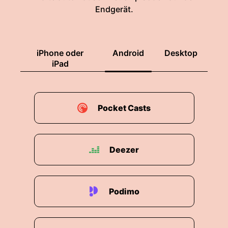
Endgerät.
00:01:44: Und dann haben wir hier gefiebert und
danach neuer gedankt als er den einen Ball
gehalten hat bevor dann das entscheidende
Torfiel Ja, und dann der große Aufreger über
iPhone oder
Android
Desktop
Tar und seinen verschossenen F-Meter.
iPad
00:01:58: Wie geht es dir Markus?
Pocket Casts
00:01:59: Was geht dir durch den Kopf gerade?
00:02:01: Also eine Mischung aus Traurigkeit
und auch Wut weil Wut das war ein
Deezer
gottenschlechtes Spiel da darf man nichts
schön reden Das war ideenlos Da war nichts
besonderes drin.
Podimo
00:02:15: Paraguay hat antifußball gespielt aber
Deutschland hat nicht viel besseren Fußball
gespielt.