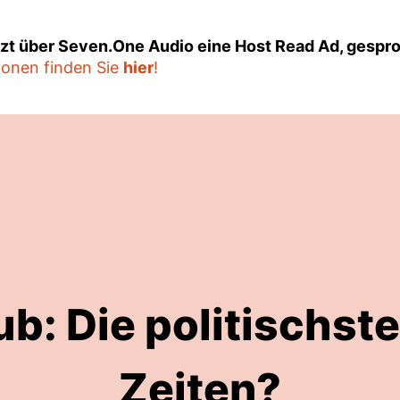
tzt über Seven.One Audio eine Host Read Ad, gespr
ionen finden Sie
hier
!
b: Die politischst
Zeiten?