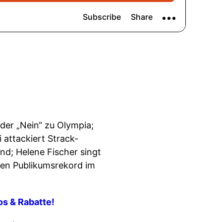
er „Nein“ zu Olympia;
 attackiert Strack-
d; Helene Fischer singt
hen Publikumsrekord im
fos & Rabatte!