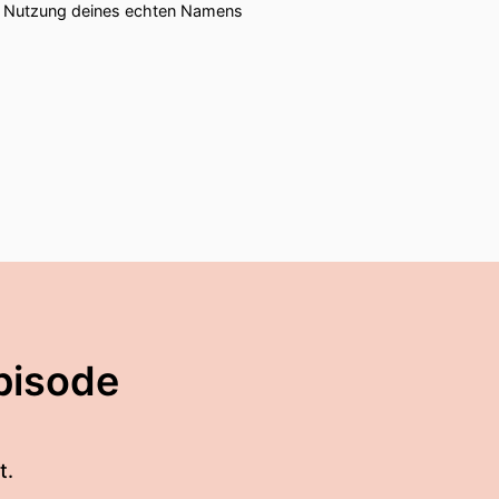
ie Nutzung deines echten Namens
pisode
t.