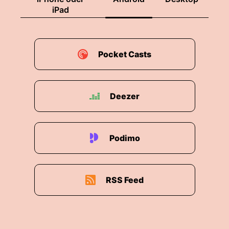
iPad
Pocket Casts
Deezer
Podimo
RSS Feed