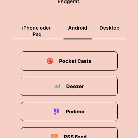
Endgerät.
iPhone oder
Android
Desktop
iPad
Pocket Casts
Deezer
Podimo
RSS Feed